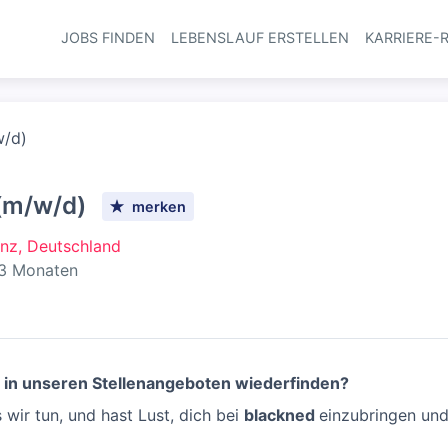
JOBS FINDEN
LEBENSLAUF ERSTELLEN
KARRIERE-
Haupt-Navi
w/d)
 (m/w/d)
merken
nz, Deutschland
ntlicht
:
 3 Monaten
t in unseren Stellenangeboten wiederfinden?
wir tun, und hast Lust, dich bei
blackned
einzubringen un