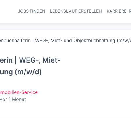
JOBS FINDEN
LEBENSLAUF ERSTELLEN
KARRIERE-
Haupt-Navi
enbuchhalterin | WEG-, Miet- und Objektbuchhaltung (m/w/
rin | WEG-, Miet-
tung (m/w/d)
Immobilien-Service
öffentlicht
:
vor 1 Monat