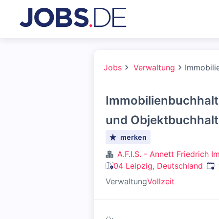
Jobs
Verwaltung
Immobili
Immobilienbuchhalte
und Objektbuchhal
merken
A.F.I.S. - Annett Friedrich 
Ver
04 Leipzig, Deutschland
Verwaltung
Vollzeit