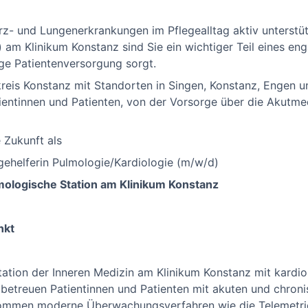
z- und Lungenerkrankungen im Pflegealltag aktiv unterstü
 am Klinikum Konstanz sind Sie ein wichtiger Teil eines en
ge Patientenversorgung sorgt.
eis Konstanz mit Standorten in Singen, Konstanz, Engen un
ientinnen und Patienten, von der Vorsorge über die Akutmed
e Zukunft als
ehelferin Pulmologie/Kardiologie (m/w/d)
mologische Station am Klinikum Konstanz
nkt
 Station der Inneren Medizin am Klinikum Konstanz mit kard
betreuen Patientinnen und Patienten mit akuten und chroni
mmen moderne Überwachungsverfahren wie die Telemetrie z