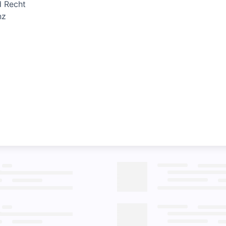
d Recht
nz