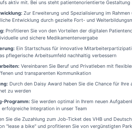
fs aktiv mit. Bei uns steht patientenorientierte Gestaltung
twicklung:
Zur Erweiterung und Spezialisierung im Rahmen 
ufliche Entwicklung durch gezielte Fort- und Weiterbildu
ng:
Profitieren Sie von den Vorteilen der digitalen Patient
dividuelle und sichere Medikamentenvergabe
ierung:
Ein Startschuss für innovative Mitarbeiterpartizipa
das pflegerische Arbeitsumfeld nachhaltig verbessern
arbeiten:
Vereinbaren Sie Beruf und Privatleben mit flexibl
 offenen und transparenten Kommunikation
ung:
Durch den Daisy Award haben Sie die Chance für Ihre
hnet zu werden
ng-Programm:
Sie werden optimal in Ihrem neuen Aufgabenb
, erfolgreiche Integration in unser Team
n Sie die Zuzahlung zum Job-Ticket des VHB und Deutschl
n "lease a bike" und profitieren Sie von vergünstigten Par