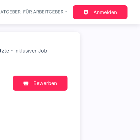
RATGEBER
FÜR ARBEITGEBER
Anmelden
gation
zte - Inklusiver Job
Bewerben