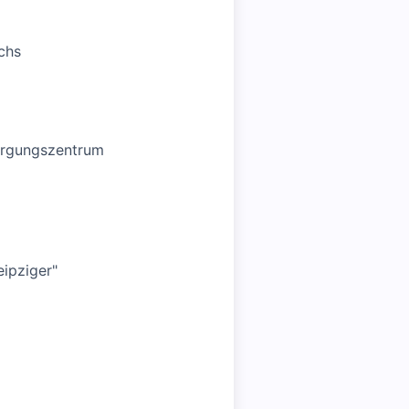
chs
sorgungszentrum
eipziger"