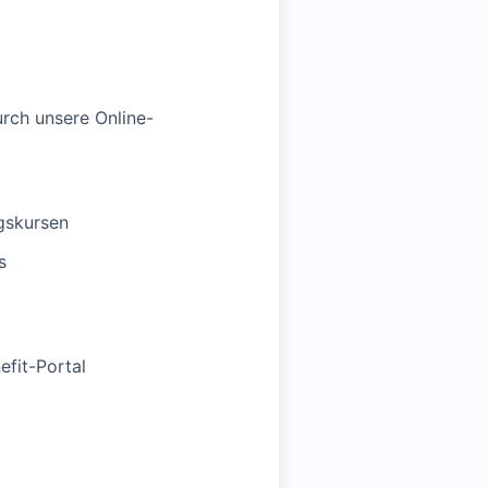
rch unsere Online-
ngskursen
s
efit-Portal