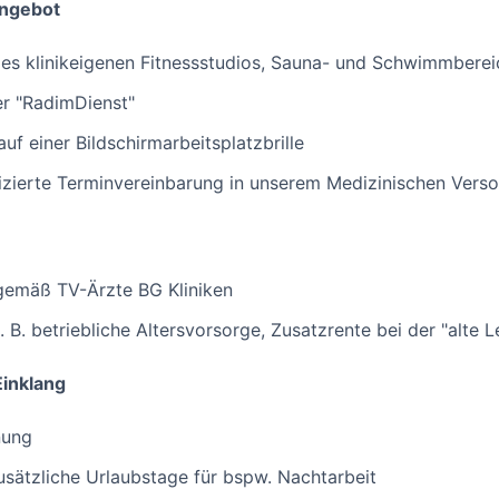
angebot
es klinikeigenen Fitnessstudios, Sauna- und Schwimmberei
er "RadimDienst"
f einer Bildschirmarbeitsplatzbrille
izierte Terminvereinbarung in unserem Medizinischen Ver
 gemäß TV-Ärzte BG Kliniken
. B. betriebliche Altersvorsorge, Zusatzrente bei der "alte L
Einklang
nung
sätzliche Urlaubstage für bspw. Nachtarbeit