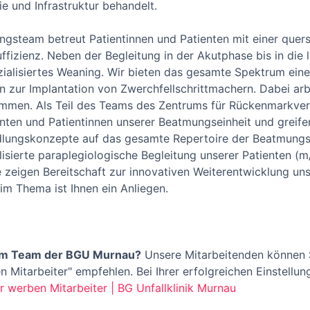
e und Infrastruktur behandelt.
ungsteam betreut Patientinnen und Patienten mit einer quer
uffizienz. Neben der Begleitung in der Akutphase bis in di
zialisiertes Weaning. Wir bieten das gesamte Spektrum ei
n zur Implantation von Zwerchfellschrittmachern. Dabei ar
ammen. Als Teil des Teams des Zentrums für Rückenmarkver
enten und Patientinnen unserer Beatmungseinheit und greife
ndlungskonzepte auf das gesamte Repertoire der Beatmungs
sierte paraplegiologische Begleitung unserer Patienten (m/
 zeigen Bereitschaft zur innovativen Weiterentwicklung unse
im Thema ist Ihnen ein Anliegen.
im Team der BGU Murnau?
Unsere Mitarbeitenden können 
Mitarbeiter" empfehlen. Bei Ihrer erfolgreichen Einstellung
r werben Mitarbeiter | BG Unfallklinik Murnau