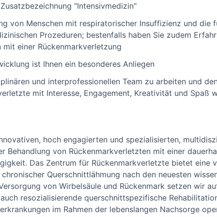
Zusatzbezeichnung "Intensivmedizin"
ng von Menschen mit respiratorischer Insuffizienz und die 
dizinischen Prozeduren; bestenfalls haben Sie zudem Erfah
n mit einer Rückenmarkverletzung
wicklung ist Ihnen ein besonderes Anliegen
ziplinären und interprofessionellen Team zu arbeiten und d
rletzte mit Interesse, Engagement, Kreativität und Spaß w
innovativen, hoch engagierten und spezialisierten, multidisz
der Behandlung von Rückenmarkverletzten mit einer dauerh
igkeit. Das Zentrum für Rückenmarkverletzte bietet eine 
chronischer Querschnittlähmung nach den neuesten wissens
Versorgung von Wirbelsäule und Rückenmark setzen wir auf
auch resozialisierende querschnittspezifische Rehabilitati
iterkrankungen im Rahmen der lebenslangen Nachsorge oper