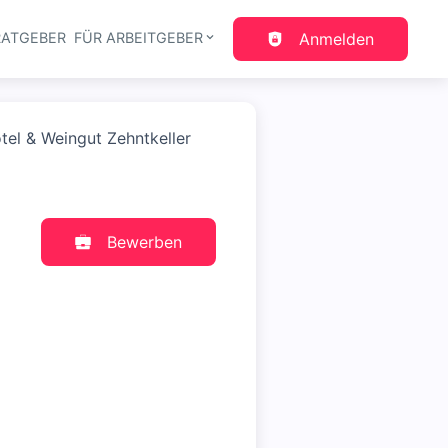
RATGEBER
FÜR ARBEITGEBER
Anmelden
gation
el & Weingut Zehntkeller
Bewerben