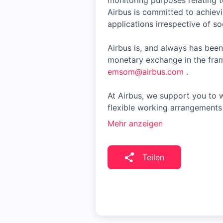
monitoring purposes relating t
Airbus is committed to achiev
applications irrespective of soc
Airbus is, and always has been
monetary exchange in the fram
emsom@airbus.com
.
At Airbus, we support you to w
flexible working arrangements 
Mehr anzeigen
Teilen