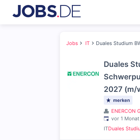
Jobs
IT
Duales Studium BW
Duales S
Schwerpun
2027 (m/w
merken
ENERCON 
Veröffentlicht
:
vor 1 Monat
IT
Duales Studi