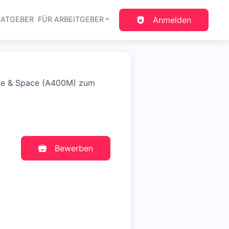
RATGEBER
FÜR ARBEITGEBER
Anmelden
gation
nce & Space (A400M) zum
Bewerben