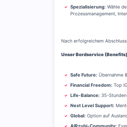
Spezialisierung:
Wähle dei
Prozessmanagement, Intern
Nach erfolgreichem Abschluss
Unser Bordservice (Benefits)
Safe Future:
Übernahme & 
Financial Freedom:
Top IG
Life-Balance:
35-Stunden-
Next Level Support:
Mento
Global:
Option auf Auslan
AIRzubi-Community:
Even