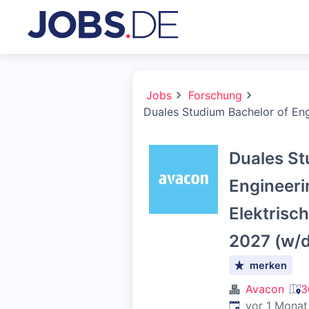
Jobs
Forschung
Duales Studium Bachelor of Eng
Duales St
Engineeri
Elektrisc
2027 (w/d
merken
Avacon
3
Veröffentlicht
:
vor 1 Monat