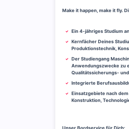
Make it happen, make it fly. D
Ein 4-jähriges Studium 
Kernfächer Deines Studi
Produktionstechnik, Kons
Der Studiengang Maschine
Anwendungszwecke zu ent
Qualitätssicherungs- und
Integrierte Berufsausbil
Einsatzgebiete nach dem 
Konstruktion, Technolog
Unser Bordservice für Dich: