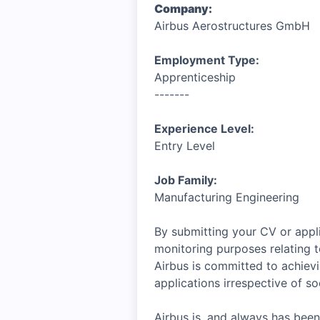
Company:
Airbus Aerostructures GmbH
Employment Type:
Apprenticeship
-------
Experience Level:
Entry Level
Job Family:
Manufacturing Engineering
By submitting your CV or appli
monitoring purposes relating t
Airbus is committed to achiev
applications irrespective of soc
Airbus is, and always has been