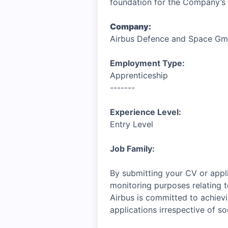
foundation for the Company’s 
Company:
Airbus Defence and Space G
Employment Type:
Apprenticeship
-------
Experience Level:
Entry Level
Job Family:
By submitting your CV or appli
monitoring purposes relating t
Airbus is committed to achiev
applications irrespective of soc