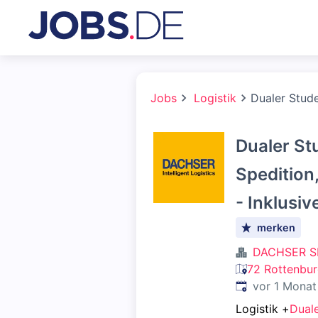
Jobs
Logistik
Dualer Stude
Dualer St
Spedition
- Inklusiv
merken
DACHSER S
72 Rottenbur
Veröffentlicht
:
vor 1 Monat
Logistik
+
Dual