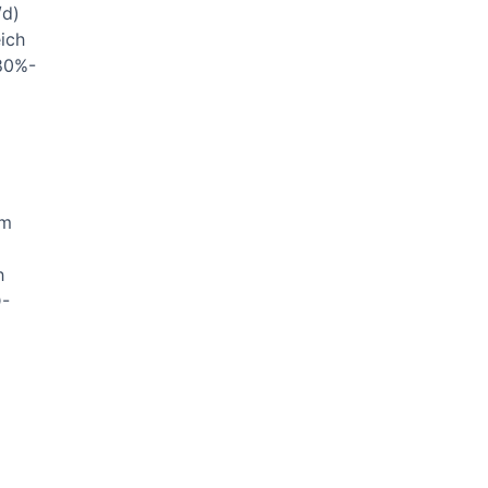
/d)
ich
80%-
em
h
D-