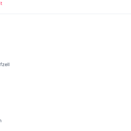
it
fzell
n