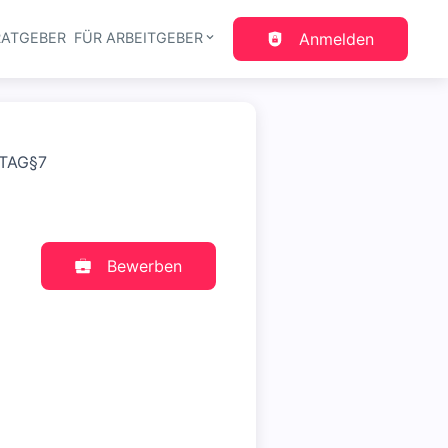
RATGEBER
FÜR ARBEITGEBER
Anmelden
gation
ITAG§7
Bewerben