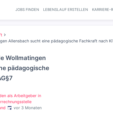
JOBS FINDEN
LEBENSLAUF ERSTELLEN
KARRIERE-
Haupt-Navi
ft
gen Allensbach sucht eine pädagogische Fachkraft nach K
de Wollmatingen
ine pädagogische
AG§7
en als Arbeitgeber in
rrechnungsstelle
Veröffentlicht
:
and
vor 3 Monaten