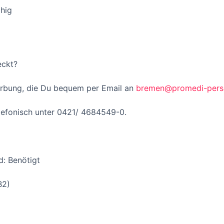
hig
eckt?
erbung, die Du bequem per Email an
bremen@promedi-pers
lefonisch unter 0421/ 4684549-0.
d: Benötigt
B2)