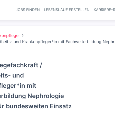
JOBS FINDEN
LEBENSLAUF ERSTELLEN
KARRIERE-
Haupt-Navi
kenpfleger
dheits- und Krankenpfleger*in mit Fachweiterbildung Neph
legefachkraft /
its- und
leger*in mit
rbildung Nephrologie
ür bundesweiten Einsatz