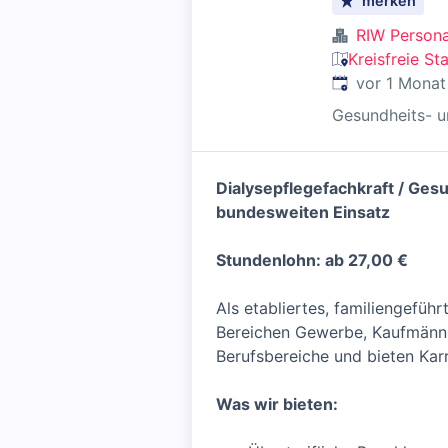
merken
RIW Person
Kreisfreie S
Veröffentlicht
:
vor 1 Monat
Gesundheits- u
Dialysepflegefachkraft / Ges
bundesweiten Einsatz
Stundenlohn: ab 27,00 €
Als etabliertes, familiengefüh
Bereichen Gewerbe, Kaufmännis
Berufsbereiche und bieten Karr
Was wir bieten: