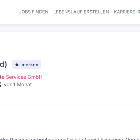
JOBS FINDEN
LEBENSLAUF ERSTELLEN
KARRIERE-
Haupt-Navi
d)
merken
ite Services GmbH
eröffentlicht
:
vor 1 Monat
rke Partner für hochautomatisierte Logistiksysteme. Von d