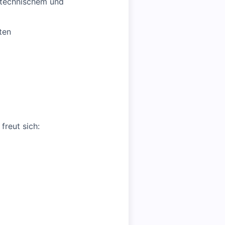
m technischem und
ten
freut sich: