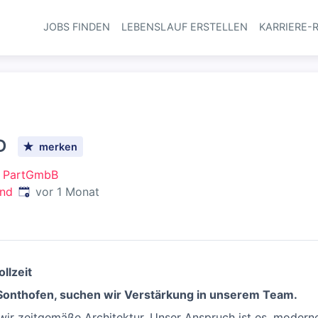
JOBS FINDEN
LEBENSLAUF ERSTELLEN
KARRIERE-
Haupt-Navi
D
merken
en PartGmbB
Veröffentlicht
:
and
vor 1 Monat
llzeit
 Sonthofen, suchen wir Verstärkung in unserem Team.
 wir zeitgemäße Architektur. Unser Anspruch ist es, modern