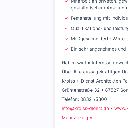
Mitarbeit an privaten, ge
gestalterischem Anspruch
Festanstellung mit indivi
Qualifikations- und leist
Maßgeschneiderte Weiter
Ein sehr angenehmes und k
Haben wir Ihr Interesse gewec
Über Ihre aussagekräftigen Unt
Kroiss + Dienst Architekten 
Grüntenstraße 32 • 87527 So
Telefon: 08321/5800
info@kroiss-dienst.de
•
www.k
Mehr anzeigen