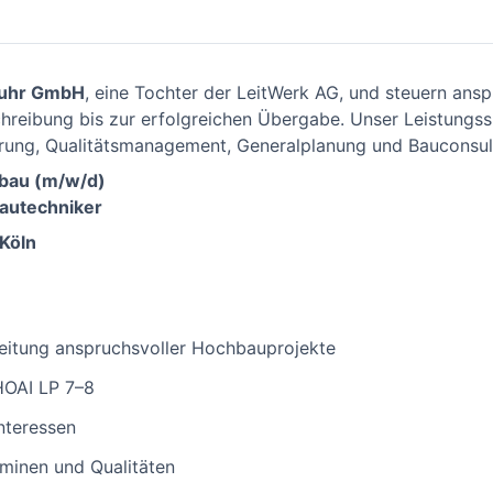
Ruhr GmbH
, eine Tochter der LeitWerk AG, und steuern ans
reibung bis zur erfolgreichen Übergabe. Unser Leistungs
ung, Qualitätsmanagement, Generalplanung und Bauconsul
hbau (m/w/d)
autechniker
Köln
leitung anspruchsvoller Hochbauprojekte
OAI LP 7–8
nteressen
minen und Qualitäten