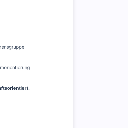
hmensgruppe
morientierung
ftsorientiert.