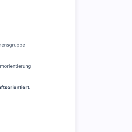
hmensgruppe
morientierung
ftsorientiert.