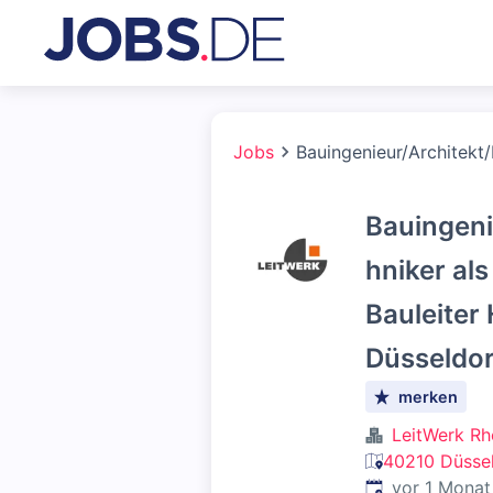
Jobs
Bauingenieur/Architekt
Bauingeni
hniker al
Bauleiter
Düsseldor
merken
LeitWerk R
40210 Düssel
Veröffentlicht
:
vor 1 Monat