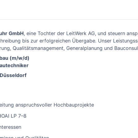
Ruhr GmbH
, eine Tochter der LeitWerk AG, und steuern ans
reibung bis zur erfolgreichen Übergabe. Unser Leistungs
ung, Qualitätsmanagement, Generalplanung und Bauconsul
hbau (m/w/d)
autechniker
 Düsseldorf
leitung anspruchsvoller Hochbauprojekte
OAI LP 7–8
nteressen