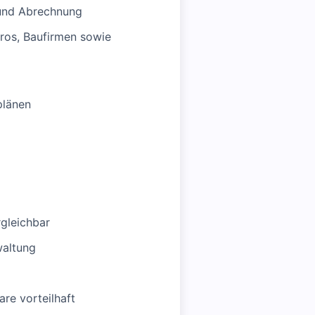
 und Abrechnung
ros, Baufirmen sowie
plänen
gleichbar
waltung
re vorteilhaft