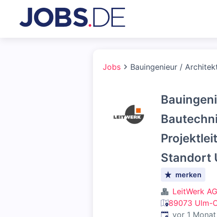
Jobs
Bauingenieur / Architek
Bauingenie
Bautechni
Projektlei
Standort
merken
LeitWerk A
89073 Ulm-O
Veröffentlicht
:
vor 1 Monat