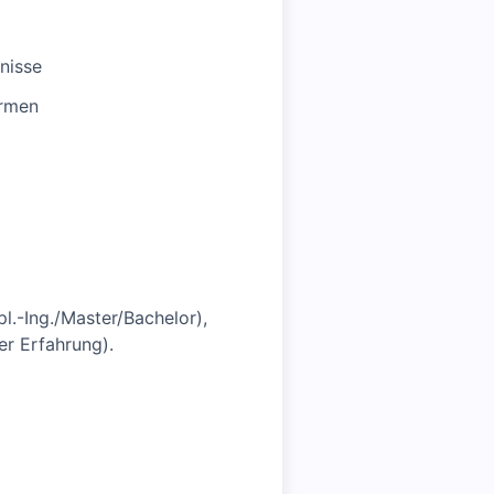
hnisse
ormen
.-Ing./Master/Bachelor),
er Erfahrung).