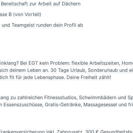
 Bereitschaft zur Arbeit auf Dächern
sse B (von Vorteil)
ät und Teamgeist runden dein Profil ab
Einklang? Bei EGT kein Problem: flexible Arbeitszeiten, Ho
sich deinem Leben an. 30 Tage Urlaub, Sonderurlaub und ei
h fit für jede Lebensphase. Deine Freiheit zählt!
gang zu zahlreichen Fitnessstudios, Schwimmbädern und S
n Essenszuschüsse, Gratis-Getränke, Massagesessel und fri
 Krankenversicherung inkl. Zahnzusatz, 300 € Gesundheitsb