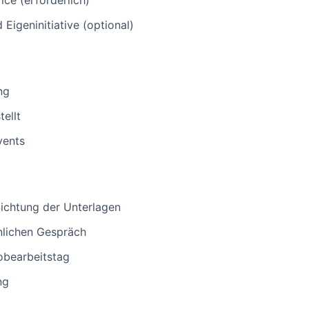
ce (erforderlich)
Eigeninitiative (optional)
ng
ellt
vents
chtung der Unterlagen
nlichen Gespräch
obearbeitstag
ng