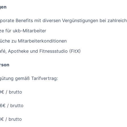
gen
orporate Benefits mit diversen Vergünstigungen bei zahlreic
ze für ukb-Mitarbeiter
üche zu Mitarbeiterkonditionen
afé, Apotheke und Fitnessstudio (FitX)
rson
gütung gemäß Tarifvertrag:
9€ / brutto
6€ / brutto
1€ / brutto