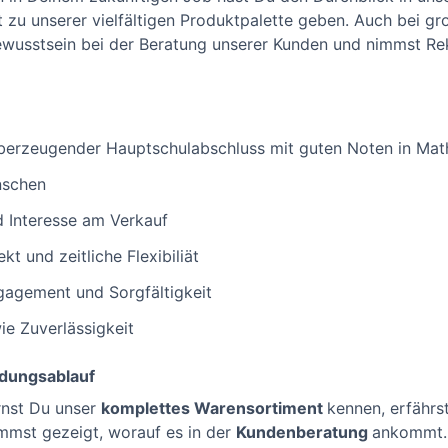
t zu unserer vielfältigen Produktpalette geben. Auch bei g
usstsein bei der Beratung unserer Kunden und nimmst Rek
 überzeugender Hauptschulabschluss mit guten Noten in Ma
nschen
 Interesse am Verkauf
kt und zeitliche Flexibiliät
gagement und Sorgfältigkeit
ie Zuverlässigkeit
ldungsablauf
rnst Du unser
komplettes Warensortiment
kennen, erfährst
mst gezeigt, worauf es in der
Kundenberatung
ankommt. 