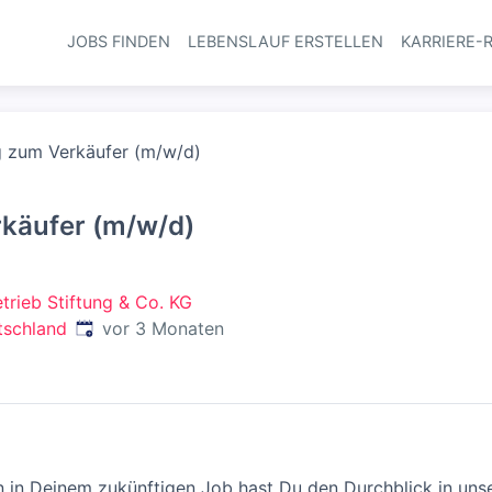
JOBS FINDEN
LEBENSLAUF ERSTELLEN
KARRIERE-
Haupt-Navi
g zum Verkäufer (m/w/d)
käufer (m/w/d)
trieb Stiftung & Co. KG
Veröffentlicht
:
tschland
vor 3 Monaten
n in Deinem zukünftigen Job hast Du den Durchblick in un