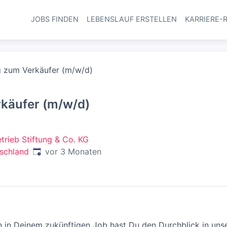
JOBS FINDEN
LEBENSLAUF ERSTELLEN
KARRIERE-
Haupt-Navi
g zum Verkäufer (m/w/d)
käufer (m/w/d)
trieb Stiftung & Co. KG
Veröffentlicht
:
schland
vor 3 Monaten
n in Deinem zukünftigen Job hast Du den Durchblick in un