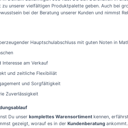
t zu unserer vielfältigen Produktpalette geben. Auch bei g
usstsein bei der Beratung unserer Kunden und nimmst Rek
 überzeugender Hauptschulabschluss mit guten Noten in Ma
nschen
 Interesse am Verkauf
kt und zeitliche Flexibiliät
gagement und Sorgfältigkeit
ie Zuverlässigkeit
ldungsablauf
rnst Du unser
komplettes Warensortiment
kennen, erfährst
mst gezeigt, worauf es in der
Kundenberatung
ankommt. 