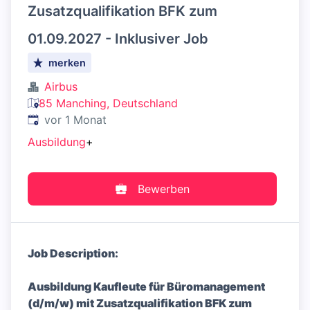
Zusatzqualifikation BFK zum
01.09.2027 - Inklusiver Job
merken
Airbus
85 Manching, Deutschland
Veröffentlicht
:
vor 1 Monat
Ausbildung
+
Bewerben
Job Description:
Ausbildung Kaufleute für Büromanagement
(d/m/w) mit Zusatzqualifikation BFK zum