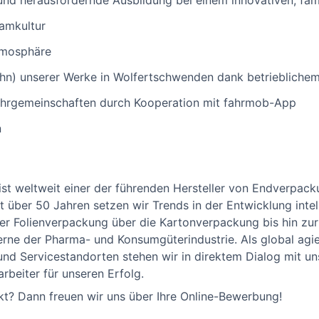
und herausfordernde Ausbildung bei einem innovativen, fa
amkultur
tmosphäre
hn) unserer Werke in Wolfertschwenden dank betrieblichem
ahrgemeinschaften durch Kooperation mit fahrmob-App
n
st weltweit einer der führenden Hersteller von Endverpac
 über 50 Jahren setzen wir Trends in der Entwicklung intel
r Folienverpackung über die Kartonverpackung bis hin zur 
rne der Pharma- und Konsumgüterindustrie. Als global agi
 und Servicestandorten stehen wir in direktem Dialog mit u
rbeiter für unseren Erfolg.
kt? Dann freuen wir uns über Ihre Online-Bewerbung!