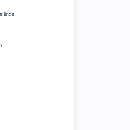
elände
n