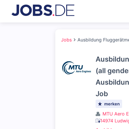
Jobs
Ausbildung Fluggerätmec
Ausbildu
(all gende
Ausbildun
Job
merken
MTU Aero E
14974 Ludwig