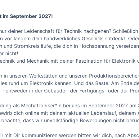
art im September 2027!
 nur deiner Leidenschaft für Technik nachgehen? Schließlic
on vor langem dein handwerkliches Geschick entdeckt. Oder 
n und Stromkreisläufe, die dich in Hochspannung versetzen
r nicht!
echnik und Mechanik mit deiner Faszination für Elektronik u
n in unseren Werkstätten und unseren Produktionsbereichen
lles rund um Elektronik kennen. Und das Beste: Am Ende d
n - entweder in der Gebäude-, der Fertigungs- oder der Pro
ildung als Mechatroniker*in bei uns im September 2027 am 
ewirb dich online mit deinem aktuellen Lebenslauf, deinem
te beachte, dass wir unvollständige Bewerbungen nicht berü
il mit Dir kommunizieren werden bitten wir dich, nach Ab