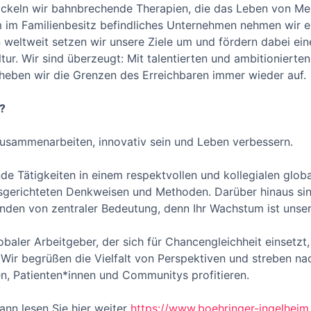
ickeln wir bahnbrechende Therapien, die das Leben von Men
im Familienbesitz befindliches Unternehmen nehmen wir ein
 weltweit setzen wir unsere Ziele um und fördern dabei eine
ur. Wir sind überzeugt: Mit talentierten und ambitionierten
 heben wir die Grenzen des Erreichbaren immer wieder auf.
?
usammenarbeiten, innovativ sein und Leben verbessern.
de Tätigkeiten in einem respektvollen und kollegialen glob
usgerichteten Denkweisen und Methoden. Darüber hinaus sind
tenden von zentraler Bedeutung, denn Ihr Wachstum ist uns
obaler Arbeitgeber, der sich für Chancengleichheit einsetzt, 
ur. Wir begrüßen die Vielfalt von Perspektiven und streben n
n, Patienten*innen und Communitys profitieren.
nn lesen Sie hier weiter
https://www.boehringer-ingelhei