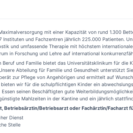
 Maximalversorgung mit einer Kapazität von rund 1.300 Bet
27 Instituten und Fachzentren jährlich 225.000 Patienten. U
stik und umfassende Therapie mit höchstem international
um in Forschung und Lehre auf international konkurrenzfä
 Beruf und Familie bietet das Universitätsklinikum für die 
Unsere Abteilung für Familie und Gesundheit unterstützt Si
 berät zur Pflege von Angehörigen und ermittelt auf Wunsch
n bieten wir für die schulpflichtigen Kinder ein abwechslun
­kum Essen seinen Beschäftigten gute Weiterbildungsmöglichke
günstigte Mahlzeiten in der Kantine und ein jährlich stattfi
zt, Betriebsärztin/Betriebsarzt oder Fachärztin/Facharzt 
cher Dienst
he Stelle