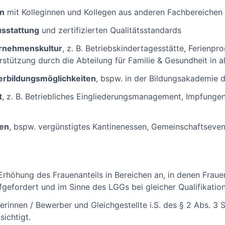
en
mit Kolleginnen und Kollegen aus anderen Fachbereichen
sstattung
und zertifizierten Qualitätsstandards
ernehmenskultur
, z. B. Betriebskindertagesstätte, Ferienpr
rstützung durch die Abteilung für Familie & Gesundheit in a
terbildungsmöglichkeiten
, bspw. in der Bildungsakademie 
t
, z. B. Betriebliches Eingliederungsmanagement, Impfunge
gen
, bspw. vergünstigtes Kantinenessen, Gemeinschaftseve
rhöhung des Frauenanteils in Bereichen an, in denen Frauen
efordert und im Sinne des LGGs bei gleicher Qualifikation
innen / Bewerber und Gleichgestellte i.S. des § 2 Abs. 3 
ichtigt.