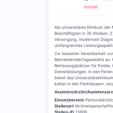
Vollzeit
Als universitäres Klinikum der
Beschäftigten in 30 Kliniken, 
Versorgung, modernste Diagno
umfangreiches Leistungsspektr
Zur besseren Vereinbarkeit von
Betriebskindertagesstätte an. 
Betreuungsplätzen für Kinder,
Dienstleistungen. In den Ferie
bietet das Universitäts­kli­ni
kei­ten in den Parkhäusern, ver
Assisten­zärztin/Assisten­zar
Einsatzbereich
Personalärztli
Stellenart
Nichtwissenschaftlic
Stellen-ID
13666