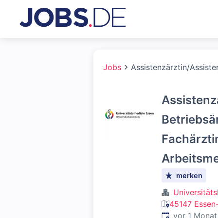
Jobs
Assistenzärztin/Assiste
Assistenz
Betriebsä
Fachärzti
Arbeitsme
merken
Universität
45147 Essen-
Veröffentlicht
:
vor 1 Monat