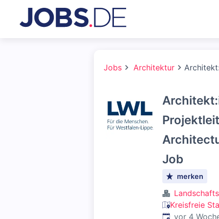
Jobs
Architektur
Architekt
Architekt:
Projektle
Architectu
Job
merken
Landschafts
Kreisfreie S
Veröffentlicht
:
vor 4 Woch