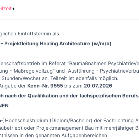
ilzeit
+
ichen Eintrittstermin als
n – Projektleitung Healing Architecture (w/m/d)
genschaftsbetrieb im Referat "Baumaßnahmen PsychiatrieV
ung – Maßregelvollzug" und "Ausführung - PsychiatrieVerbu
9 Stunden/Woche) an. Teilzeit ist ebenfalls möglich.
 Angabe der
Kenn-Nr. 9555
bis zum
20.07
.2026
.
ch nach der Qualifikation und der fachspezifischen Beruf
NEN
h-)Hochschulstudium (Diplom/Bachelor) der Fachrichtung A
etrieb) oder Projektmanagement Bau mit mehrjähriger Beru
nntnissen in den genannten Aufgabenbereichen