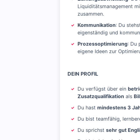
Liquiditätsmanagement mi
zusammen.
Kommunikation
: Du stehs
eigenständig und kommuni
Prozessoptimierung
: Du 
eigene Ideen zur Optimier
DEIN PROFIL
Du verfügst über ein
betr
Zusatzqualifikation
als
Bi
Du hast
mindestens 3 Ja
Du bist teamfähig, lernbe
Du sprichst
sehr gut Engl