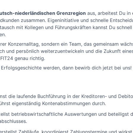
utsch-niederländischen Grenzregion
aus, arbeitest Du in
ndkunden zusammen. Eigeninitiative und schnelle Entschei
stausch mit Kollegen und Führungskräften kannst Du schne
en.
arrer Konzernalltag, sondern ein Team, das gemeinsam wäch
ich und persönlich weiterzuentwickeln und die Zukunft ein
FIT24 genau richtig.
 Erfolgsgeschichte werden, dann bewirb dich jetzt bei uns!
mst die laufende Buchführung in der Kreditoren- und Debito
führst eigenständig Kontenabstimmungen durch.
tellst betriebswirtschaftliche Auswertungen und beteiligst 
bschlusses.
erstellst Zahlläufe, koordinierst Zahlungstermine und wirkst