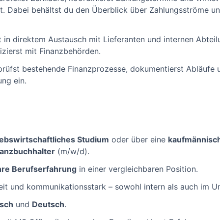
t. Dabei behältst du den Überblick über Zahlungsströme u
t in direktem Austausch mit Lieferanten und internen Abtei
zierst mit Finanzbehörden.
prüfst bestehende Finanzprozesse, dokumentierst Abläufe 
ung ein.
iebswirtschaftliches Studium
oder über eine
kaufmännisc
lanzbuchhalter
(m/w/d).
hre Berufserfahrung
in einer vergleichbaren Position.
reit und kommunikationsstark – sowohl intern als auch im 
isch
und
Deutsch
.