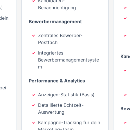
Kandidaten-
s)
Benachrichtigung
dein
Bewerbermanagement
Zentrales Bewerber-
Postfach
Integriertes
Kan
Bewerbermanagementsyste
m
Performance & Analytics
bei
Anzeigen-Statistik (Basis)
Detaillierte Echtzeit-
Bew
Auswertung
Kampagne-Tracking für dein
Marketing-Team