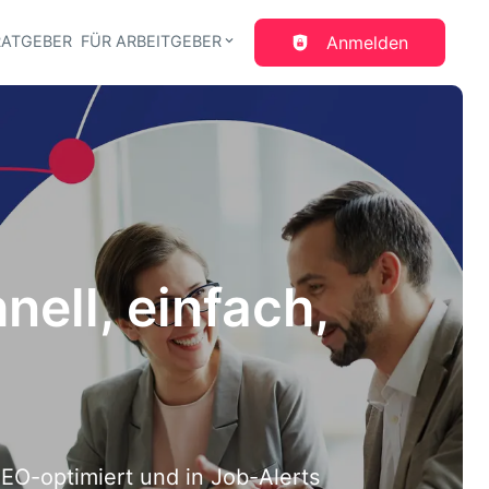
RATGEBER
FÜR ARBEITGEBER
Anmelden
gation
ell, einfach, 
EO-optimiert und in Job-Alerts 