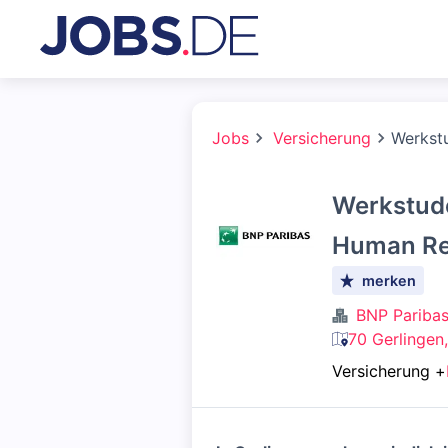
Jobs
Versicherung
Werkstu
Werkstude
Human Res
merken
BNP Pariba
70 Gerlingen
Versicherung
+