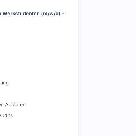
en
Werkstudenten (m/w/d)
-
lung
en Abläufen
Audits