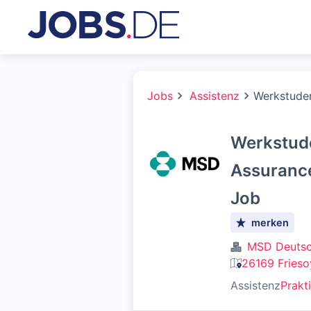
Jobs
Assistenz
Werkstuden
Werkstude
Assurance
Job
merken
MSD Deutsc
26169 Frieso
Assistenz
Prakt