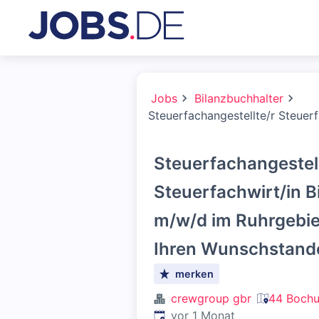
Jobs
Bilanzbuchhalter
Steuerfachangestellte/r Steuerf
Steuerfachangestell
Steuerfachwirt/in B
m/w/d im Ruhrgebiet
Ihren Wunschstando
merken
crewgroup gbr
44 Bochu
Veröffentlicht
:
vor 1 Monat