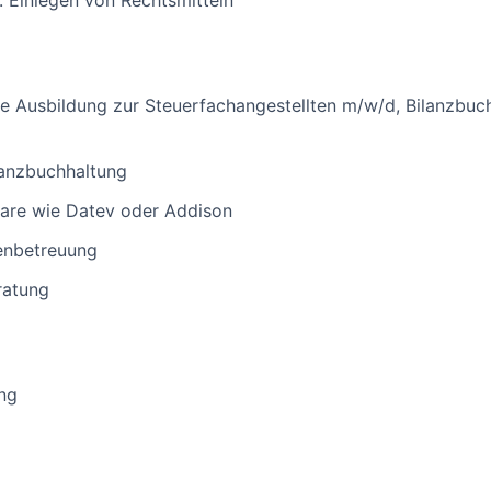
 Einlegen von Rechtsmitteln
e Ausbildung zur Steuerfachangestellten m/w/d, Bilanzbuc
nanzbuchhaltung
ware wie Datev oder Addison
enbetreuung
ratung
ng