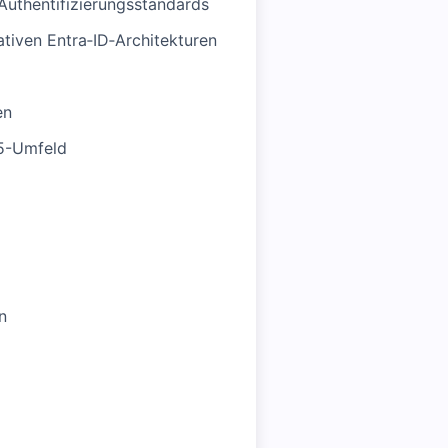
uthentifizierungsstandards
ativen Entra‑ID‑Architekturen
en
65-Umfeld
n