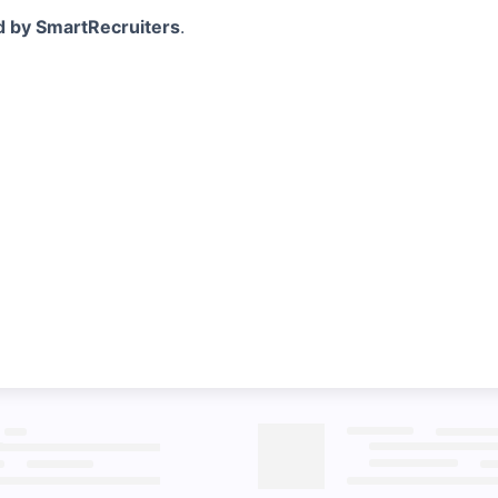
d by SmartRecruiters
.