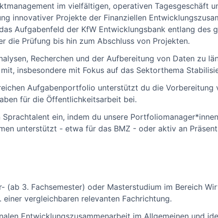
ektmanagement im vielfältigen, operativen Tagesgeschäft un
ng innovativer Projekte der Finanziellen Entwicklungszus
u das Aufgabenfeld der KfW Entwicklungsbank entlang des 
er die Prüfung bis hin zum Abschluss von Projekten.
nalysen, Recherchen und der Aufbereitung von Daten zu lä
it, insbesondere mit Fokus auf das Sektorthema Stabilisi
eichen Aufgabenportfolio unterstützt du die Vorbereitung
ben für die Öffentlichkeitsarbeit bei.
n Sprachtalent ein, indem du unsere Portfoliomanager*innen
men unterstützt - etwa für das BMZ - oder aktiv an Präsent
r- (ab 3. Fachsemester) oder Masterstudium im Bereich Wir
 einer vergleichbaren relevanten Fachrichtung.
ionalen Entwicklungszusammenarbeit im Allgemeinen und id