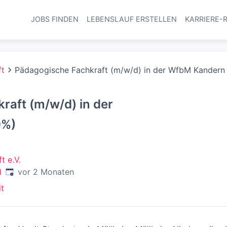
JOBS FINDEN
LEBENSLAUF ERSTELLEN
KARRIERE-
Haupt-Navi
ft
Pädagogische Fachkraft (m/w/d) in der WfbM Kandern
raft (m/w/d) in der
0%)
t e.V.
Veröffentlicht
:
d
vor 2 Monaten
it