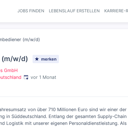
JOBS FINDEN
LEBENSLAUF ERSTELLEN
KARRIERE-
Haupt-Navi
nbediener (m/w/d)
 (m/w/d)
merken
ces GmbH
Veröffentlicht
:
eutschland
vor 1 Monat
hresumsatz von über 710 Millionen Euro sind wir einer der 
stung in Süddeutschland. Entlang der gesamten Supply-Chain
nd Logistik mit unserer eigenen Personaldienstleistung. Al