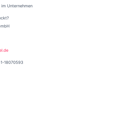
e im Unternehmen
eckt?
 GmbH
el.de
51-18070593