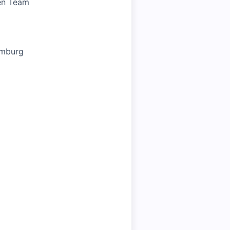
en Team
emburg