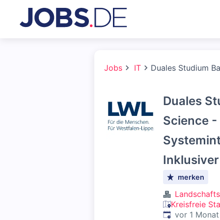
Jobs
IT
Duales Studium Bac
Duales St
Science -
Systemint
Inklusive
merken
Landschafts
Kreisfreie S
Veröffentlicht
:
vor 1 Monat