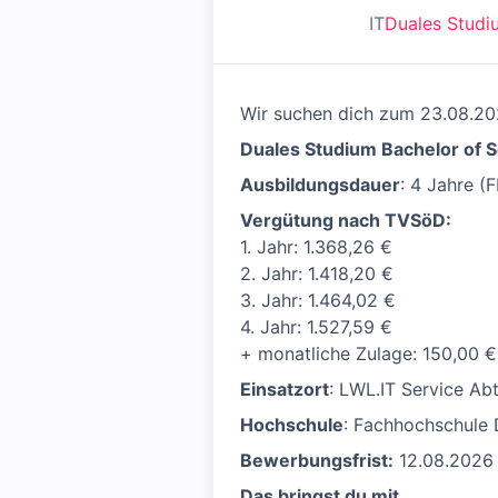
IT
Duales Studi
Wir suchen dich zum 23.08.2
Duales Studium Bachelor of S
Ausbildungsdauer
: 4 Jahre (
Vergütung nach TVSöD:
1. Jahr: 1.368,26 €
2. Jahr: 1.418,20 €
3. Jahr: 1.464,02 €
4. Jahr: 1.527,59 €
+ monatliche Zulage: 150,00 €
Einsatzort
: LWL.IT Service A
Hochschule
: Fachhochschule 
Bewerbungsfrist:
12.08.2026
Das bringst du mit