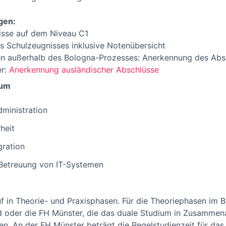
gen:
isse auf dem Niveau C1
 Schulzeugnisses inklusive Notenübersicht
en außerhalb des Bologna-Prozesses: Anerkennung des Absc
er:
Anerkennung ausländischer Abschlüsse
ium
ministration
heit
gration
Betreuung von IT-Systemen
uf in Theorie- und Praxisphasen. Für die Theoriephasen im 
 oder die FH Münster, die das duale Studium in Zusammen
en. An der FH Münster beträgt die Regelstudienzeit für das