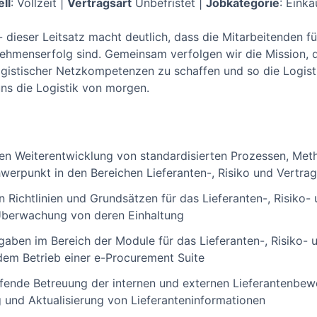
ll
: Vollzeit |
Vertragsart
Unbefristet |
Jobkategorie
: Eink
 - dieser Leitsatz macht deutlich, dass die Mitarbeitenden
ehmenserfolg sind. Gemeinsam verfolgen wir die Mission, di
ogistischer Netzkompetenzen zu schaffen und so die Logist
uns die Logistik von morgen.
den Weiterentwicklung von standardisierten Prozessen, Me
chwerpunkt in den Bereichen Lieferanten-, Risiko und Vert
n Richtlinien und Grundsätzen für das Lieferanten-, Risik
 Überwachung von deren Einhaltung
aben im Bereich der Module für das Lieferanten-, Risiko-
dem Betrieb einer e-Procurement Suite
ufende Betreuung der internen und externen Lieferantenbe
nd Aktualisierung von Lieferanteninformationen