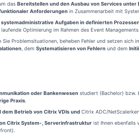
 um das
Bereitstellen und den Ausbau von Services unter
-funktionaler Anforderungen
in Zusammenarbeit mit Syste
e
systemadministrative Aufgaben in definierten Prozessen
laufende Optimierung im Rahmen des Event Managements
n Sie Problemsituationen, beheben Fehler und setzen sich 
alationen
, dem
Systematisieren von Fehlern
und dem
Ini
ommunikation oder Bankenwesen
studiert (Bachelor) bzw. 
ige Praxis
.
d dem Betrieb von Citrix VDIs und
Citrix ADC/NetScalerken
n Citrix System-, Serverinfrastruktur
ist Ihnen ebenfalls 
front).