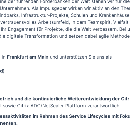
ine der führenden Förderbanken der Welt stehen wir für die
Unternehmen. Als Impulsgeber wirken wir aktiv an den Them
ndparks, Infrastruktur-Projekte, Schulen und Krankenhäuse
 vertrauensvolles Arbeitsumfeld, in dem Teamspirit, Vielfal
d Ihr Engagement für Projekte, die die Welt verbessern. Bei 
die digitale Transformation und setzen dabei agile Methode
 in
Frankfurt am Main
und unterstützen Sie uns als
/d)
etrieb und die kontinuierliche Weiterentwicklung der Cit
I sowie Citrix ADC/NetScaler Plattform verantwortlich.
essaktivitäten im Rahmen des Service Lifecycles mit Foku
onenten.