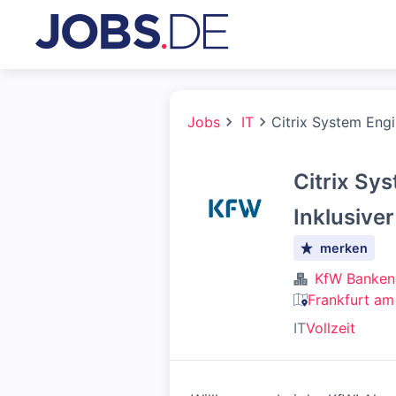
Jobs
IT
Citrix System Engi
Citrix Sy
Inklusive
merken
KfW Banken
Frankfurt am
IT
Vollzeit