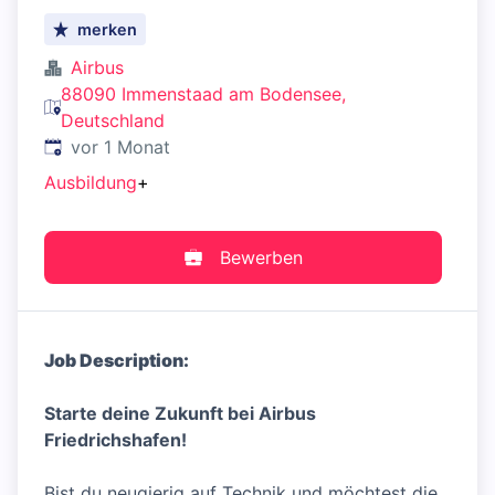
merken
Airbus
88090 Immenstaad am Bodensee,
Deutschland
Veröffentlicht
:
vor 1 Monat
Ausbildung
+
Bewerben
Job Description:
Starte deine Zukunft bei Airbus
Friedrichshafen!
Bist du neugierig auf Technik und möchtest die